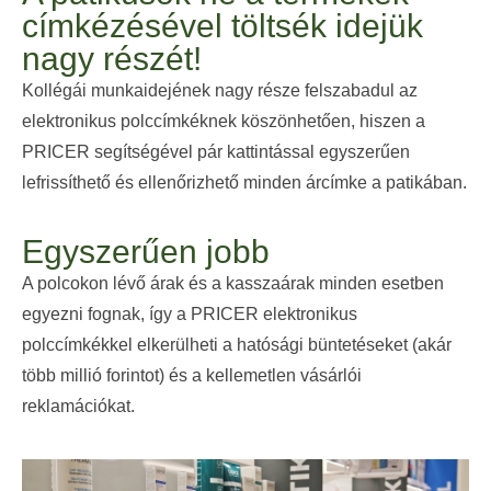
címkézésével töltsék idejük
nagy részét!
Kollégái munkaidejének nagy része felszabadul az
elektronikus polccímkéknek köszönhetően, hiszen a
PRICER segítségével pár kattintással egyszerűen
lefrissíthető és ellenőrizhető minden árcímke a patikában.
Egyszerűen jobb
A polcokon lévő árak és a kasszaárak minden esetben
egyezni fognak, így a PRICER elektronikus
polccímkékkel elkerülheti a hatósági büntetéseket (akár
több millió forintot) és a kellemetlen vásárlói
reklamációkat.