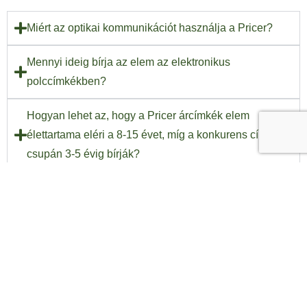
Miért az optikai kommunikációt használja a Pricer?
Mennyi ideig bírja az elem az elektronikus
polccímkékben?
Hogyan lehet az, hogy a Pricer árcímkék elem
élettartama eléri a 8-15 évet, míg a konkurens címkék
csupán 3-5 évig bírják?
Miért jó az, hogy a rendszer "kétirányú"?
Hogyan tudom párosítani a címkét a kijelölt
termékhez?
Egy digitális ártáblához tudok több terméket is
párosítani? Képes egy címke több termék árát is